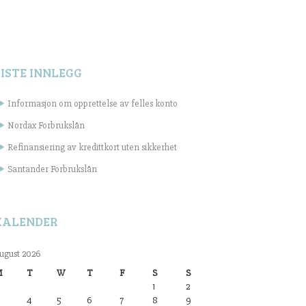
SISTE INNLEGG
Informasjon om opprettelse av felles konto
Nordax Forbrukslån
Refinansiering av kredittkort uten sikkerhet
Santander Forbrukslån
KALENDER
ugust 2026
M
T
W
T
F
S
S
1
2
4
5
6
7
8
9