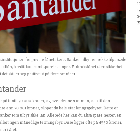
1
1
2
3
nstitusjoner for private lånetakere. Banken tilbyr en rekke tilpassede
 billån, kredittkort samt spareløsninger. Forbrukslånet uten sikkerhet
det skiller seg positivt ut på flere områder.
antander
er på inntil 70 000 kroner, og over denne summen, opp til den
 enn 70 001 kroner, slipper du hele etableringsgebyret. Dette er
banker som tilbyr slike lån. Allerede her kan du altså spare nesten en
ler ingen månedlige termingebyr. Disse ligger ofte på 45­50 kroner,
er i året.