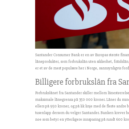
Santander Consumer Bank er en av Europas største finansi
låneprodukter, som forbrukslån uten sikkerhet, fritidslån,
er et av de mest populære her i Norge, sannsynligvis fordi 
Billigere forbrukslån fra S
Forbrukslånet fra Santander skiller mellom lånestørrels
maksimale lånegrensa på 350 000 kroner. Låner du mindre
ellers på 950 kroner, og på lik linje med de fleste andre 
tusenlapp dersom du velger Santander. Banken krever hel
noe som betyr en ytterligere innsparing på rundt 600 kron