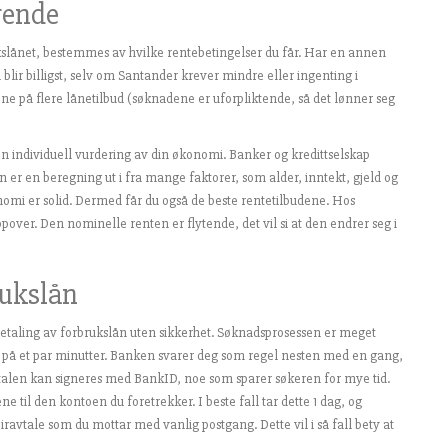
rende
ukslånet, bestemmes av hvilke rentebetingelser du får. Har en annen
lir billigst, selv om Santander krever mindre eller ingenting i
e på flere lånetilbud (søknadene er uforpliktende, så det lønner seg
 en individuell vurdering av din økonomi. Banker og kredittselskap
n er en beregning ut i fra mange faktorer, som alder, inntekt, gjeld og
onomi er solid. Dermed får du også de beste rentetilbudene. Hos
over. Den nominelle renten er flytende, det vil si at den endrer seg i
rukslån
etaling av forbrukslån uten sikkerhet. Søknadsprosessen er meget
 på et par minutter. Banken svarer deg som regel nesten med en gang,
vtalen kan signeres med BankID, noe som sparer søkeren for mye tid.
e til den kontoen du foretrekker. I beste fall tar dette 1 dag, og
avtale som du mottar med vanlig postgang. Dette vil i så fall bety at