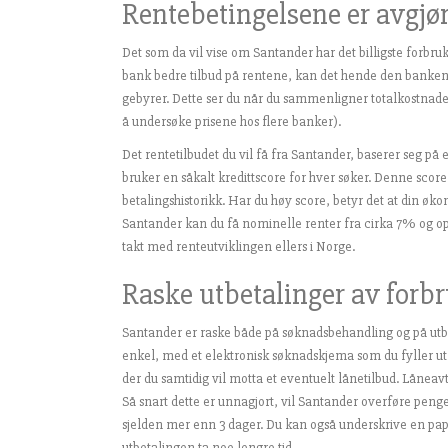
Rentebetingelsene er avgjø
Det som da vil vise om Santander har det billigste forbr
bank bedre tilbud på rentene, kan det hende den banken b
gebyrer. Dette ser du når du sammenligner totalkostnaden
å undersøke prisene hos flere banker).
Det rentetilbudet du vil få fra Santander, baserer seg på
bruker en såkalt kredittscore for hver søker. Denne score
betalingshistorikk. Har du høy score, betyr det at din øk
Santander kan du få nominelle renter fra cirka 7% og opp
takt med renteutviklingen ellers i Norge.
Raske utbetalinger av forb
Santander er raske både på søknadsbehandling og på utb
enkel, med et elektronisk søknadskjema som du fyller ut
der du samtidig vil motta et eventuelt lånetilbud. Lånea
Så snart dette er unnagjort, vil Santander overføre pengen
sjelden mer enn 3 dager. Du kan også underskrive en papir
utbetalingen ta noe lengre tid.