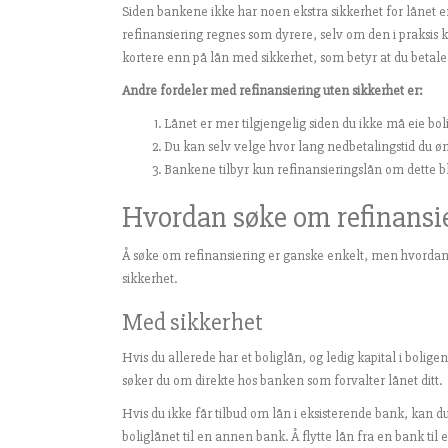
Siden bankene ikke har noen ekstra sikkerhet for lånet e
refinansiering regnes som dyrere, selv om den i praksis k
kortere enn på lån med sikkerhet, som betyr at du betale
Andre fordeler med refinansiering uten sikkerhet er:
Lånet er mer tilgjengelig siden du ikke må eie bol
Du kan selv velge hvor lang nedbetalingstid du ø
Bankene tilbyr kun refinansieringslån om dette bli
Hvordan søke om refinansie
Å søke om refinansiering er ganske enkelt, men hvordan
sikkerhet.
Med sikkerhet
Hvis du allerede har et boliglån, og ledig kapital i bolige
søker du om direkte hos banken som forvalter lånet ditt.
Hvis du ikke får tilbud om lån i eksisterende bank, kan d
boliglånet til en annen bank. Å flytte lån fra en bank ti