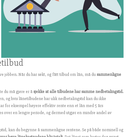
etilbud
lve jobben. Når du har søkt, og fått tilbud om lån, må du
sammenligne
te du må gjøre er å
sjekke at alle tilbudene har samme nedbetalingstid.
n, og hvis lånetilbudene har ulik nedbetalingstid kan du ikke
ar for eksempel høyere effektiv rente enn et lån med 5 års
les over en lengre periode, og dermed utgjør en mindre andel av
gstid, kan du begynne å sammenligne rentene. Se på både nominell og
hvor høye lånekostnadene blir totalt.
Det lånet som koster deg minst,