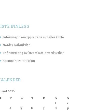
SISTE INNLEGG
Informasjon om opprettelse av felles konto
Nordax Forbrukslån
Refinansiering av kredittkort uten sikkerhet
Santander Forbrukslån
KALENDER
ugust 2026
M
T
W
T
F
S
S
1
2
4
5
6
7
8
9