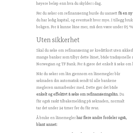
høyere beløp enn hva du skylder i dag.
Før du søker om refinansiering burde du uansett
få en n
du har ledig kapital, og eventuelt hvor mye. I tillegg br
boligen. For å kunne låne mer, må den være under 85 %
Uten sikkerhet
Skal du søke om refinansiering av kredittkort uten sikker
mange banker som tilbyr dette lånet, både tradisjonel
Norwegian og TF Bank. For å gjøre det enkelt å søke om lå
Når du søker om lån gjennom en lånemegler blir
søknaden din automatisk sendt til alle bankene
megleren samarbeider med. Dette gjør det både
enkelt og effektivt å søke om refinansieringslån
. Du
får også raskt tilbakemelding på søknaden, normalt
tar det under 24 timer før du får svar.
Å bruke en lånemegler
har flere andre fordeler også,
blant annet: