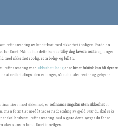
om refinansiering av kredittkort med sikkerhet i boligen. Fordelen
t for lånet. Når de har dette kan de
tilby deg lavere rente
og lenger
d med sikkerhet i bolig, som bolig- og billån.
til refinansiering med
sikkerhet i bolig
er at
lånet faktisk kan bli dyrere
 er at nedbetalingstiden er lenger, så du betaler renter og gebyrer
refinansiere med sikkerhet, er
refinansieringslån uten sikkerhet
et
lån, men formålet med lånet er nedbetaling av gjeld. Når du skal søke
et skal brukes til refinansiering. Ved å gjøre dette sørger du for at
m øker sjansen for at lånet innvilges.