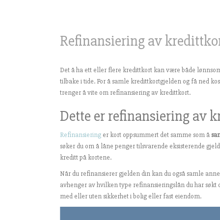
Refinansiering av kredittko
Det å ha ett eller flere kredittkort kan være både lønns
tilbake i tide. For å samle kredittkortgjelden og få ned 
trenger å vite om refinansiering av kredittkort.
Dette er refinansiering av k
Refinansiering
er kort oppsummert det samme som å
sam
søker du om å låne penger tilsvarende eksisterende gjeld. 
kreditt på kortene.
Når du refinansierer gjelden din kan du også samle anne
avhenger av hvilken type refinansieringslån du har søkt o
med eller uten sikkerhet i bolig eller fast eiendom.