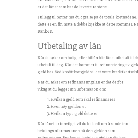
er det lånet som har de laveste rentene.
I tillegg til renter må du også se på de totale kostnaden
dette er en fin måte å dobbeltsjekke at dette stemmer. Når
Bank-ID.
Utbetaling av lån
Når du søker om bolig- eller billån blir lånet utbetalt til 
utbetalt til deg. Når det kommer til refinansiering av gjel
gjeld hos. Ved kredittkortgjeld vil det være kredittkortse
Når du søker om refinansieringslån er det derfor
viktig at du legger inn informasjon om:
Hvilken gjeld som skal refinansieres
Hvor høy gjelden er
Hvilken type gjeld dette er
Når lånet er innvilget vil du bli bedt om å sende inn
betalingsinformasjonen på den gjelden som
refinansieres. Banken vil betale ut gjelden din hos