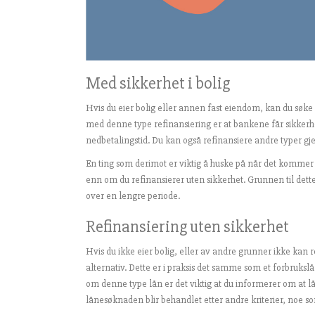
Med sikkerhet i bolig
Hvis du eier bolig eller annen fast eiendom, kan du søke 
med denne type refinansiering er at bankene får sikkerhe
nedbetalingstid. Du kan også refinansiere andre typer gjel
En ting som derimot er viktig å huske på når det kommer 
enn om du refinansierer uten sikkerhet. Grunnen til dette
over en lengre periode.
Refinansiering uten sikkerhet
Hvis du ikke eier bolig, eller av andre grunner ikke kan 
alternativ. Dette er i praksis det samme som et forbruks
om denne type lån er det viktig at du informerer om at lån
lånesøknaden blir behandlet etter andre kriterier, noe so