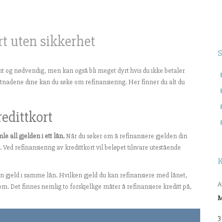
rt uten sikkerhet
omt og nødvendig, men kan også bli meget dyrt hvis du ikke betaler
kostnadene dine kan du søke om refinansiering. Her finner du alt du
redittkort
le all gjelden i ett lån.
Når du søker om å refinansiere gjelden din
Ved refinansiering av kredittkort vil beløpet tilsvare utestående
n gjeld i samme lån. Hvilken gjeld du kan refinansiere med lånet,
A
m. Det finnes nemlig to forskjellige måter å refinansiere kreditt på,
3