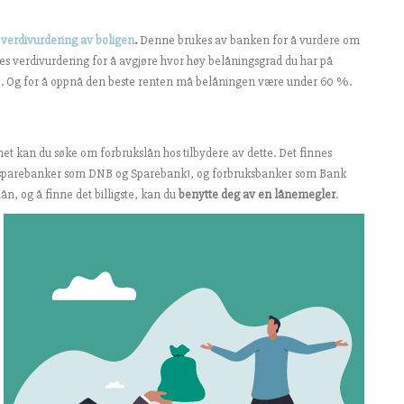
y
verdivurdering av boligen
.
Denne brukes av banken for å vurdere om
ukes verdivurdering for å avgjøre hvor høy belåningsgrad du har på
. Og for å oppnå den beste renten må belåningen være under 60 %.
het kan du søke om forbrukslån hos tilbydere av dette. Det finnes
le sparebanker som DNB og Sparebank1, og forbruksbanker som Bank
n, og å finne det billigste, kan du
benytte deg av en lånemegler
.