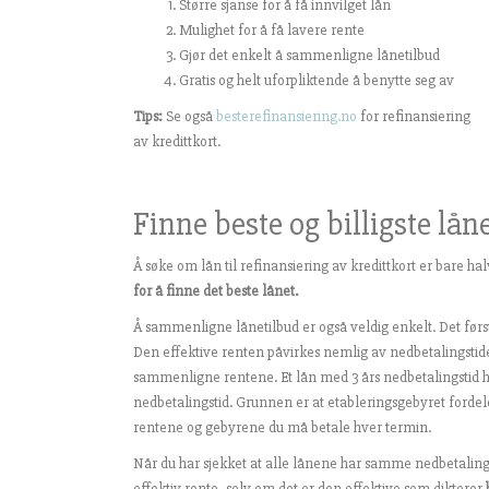
Større sjanse for å få innvilget lån
Mulighet for å få lavere rente
Gjør det enkelt å sammenligne lånetilbud
Gratis og helt uforpliktende å benytte seg av
Tips:
Se også
besterefinansiering.no
for refinansiering
av kredittkort.
Finne beste og billigste lån
Å søke om lån til refinansiering av kredittkort er bare ha
for å finne det beste lånet.
Å sammenligne lånetilbud er også veldig enkelt. Det førs
Den effektive renten påvirkes nemlig av nedbetalingstide
sammenligne rentene. Et lån med 3 års nedbetalingstid h
nedbetalingstid. Grunnen er at etableringsgebyret forde
rentene og gebyrene du må betale hver termin.
Når du har sjekket at alle lånene har samme nedbetalin
effektiv rente, selv om det er den effektive som dikterer