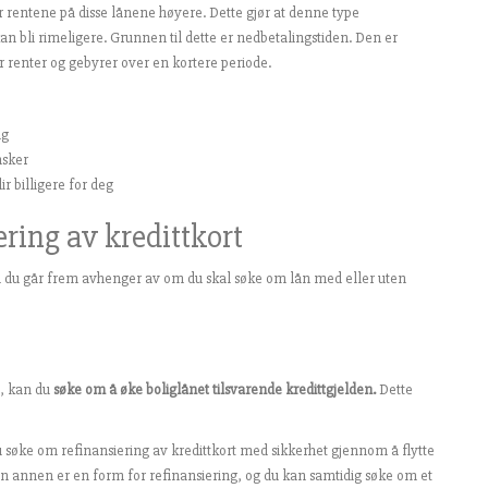
r rentene på disse lånene høyere. Dette gjør at denne type
an bli rimeligere. Grunnen til dette er nedbetalingstiden. Den er
r renter og gebyrer over en kortere periode.
ig
nsker
r billigere for deg
ring av kredittkort
 du går frem avhenger av om du skal søke om lån med eller uten
n, kan du
søke om å øke boliglånet tilsvarende kredittgjelden.
Dette
u søke om refinansiering av kredittkort med sikkerhet gjennom å flytte
l en annen er en form for refinansiering, og du kan samtidig søke om et