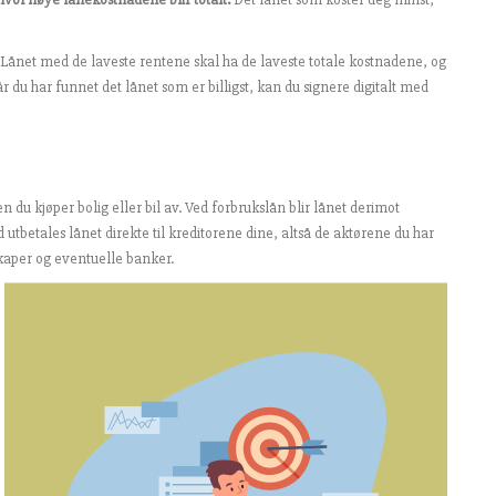
e. Lånet med de laveste rentene skal ha de laveste totale kostnadene, og
 du har funnet det lånet som er billigst, kan du signere digitalt med
den du kjøper bolig eller bil av. Ved forbrukslån blir lånet derimot
d utbetales lånet direkte til kreditorene dine, altså de aktørene du har
lskaper og eventuelle banker.